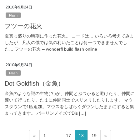
2010年9月24日
Flash
フツーの花火
夏真っ盛りの時期に作った花火。 コードは… いろいろ考えてみま
したが、凡人の僕では気の利いたことは何一つできませんでし
た… フツーの花火 – wonderfl build flash online
2010年9月24日
Flash
Dot Goldfish（金魚）
金魚のような謎の生物(？)が、仲間とぶつかると避けたり、仲間に
連いて行ったり、たまに仲間同士でスリスリしたりします。 マウ
スダウンで1匹追加。マウスをしばらくダウンしたままにすると集
まってきます。 パーリンノイズでDis […]
投
固
固
固
固
«
1
…
17
18
19
»