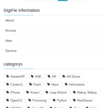
稿
定
定
定
定
ペ
ペ
ペ
ペ
ナ
DigiFie information
ー
ー
ー
ー
ビ
ジ
ジ
ジ
ジ
About
ゲ
ー
Access
シ
Idea
ョ
ン
Service
categorys
AdobeAIR
ANE
AR
AR.Drone
CreateJs
Flash
Haxe
Information
iPhone
Kinect
Leap Motion
Makey Makey
OpenCV
Procesing
Python
RealSense